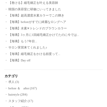
【巻ける】縮毛矯正を叶える美容師
韓国の美容室に研修にいってきました
【海璃】超高濃度水素カラーでこの輝き
【海璃】beforeがすでに綺麗なロングヘア
【海璃】水素‪✕‬トレンドのブラウンカラー
【海璃】3ヶ月に1回縮毛矯正かけてたのに今では...
【海璃】もう7年目...
サロン実習来てくれました♪
【海璃】縮毛矯正をかける頻度って...
【海璃】Day off
カテゴリ
求人 (3)
before ＆ after (167)
hairstyle (284)
スタッフ紹介 (17)